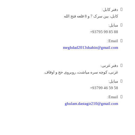
دفتر کابل:
کابل، بین سرک 7 و 8 قلعه فتح الله
مبایل:
88 85 99 93795+
Email:
meghdad2013shahin@gmail.com
دفتر غزنی:
غزنی، کوچه سره میاشت، روبروی حج و اوقاف.
مبایل:
58 59 46 93799+
Email:
ghulam.dastagir210@gmail.com